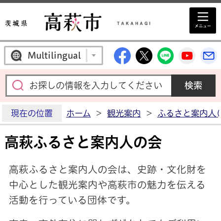
高萩市公式Facebo
高萩市公式X
高萩市公
高萩
Multilingual
現在の位置
ホーム
>
観光案内
>
ふるさと案内人(
高萩ふるさと案内人の会
高萩ふるさと案内人の会は、史跡・文化財を
中心とした観光案内や高萩市の魅力を伝える
活動を行っている団体です。