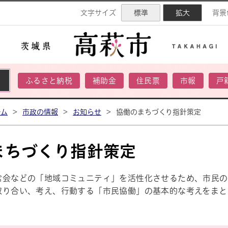
ネル
文字サイズ
標準
拡大
背景
ふるさと納税
補助金
住民票
市報
戸
ーム
>
市政の情報
>
お知らせ
>
協働のまちづくり指針策定
まちづくり指針策定
常会などの「地域コミュニティ」を活性化させるため、市民の
取り合い、考え、行動する「市民協働」の基本的な考えをまと