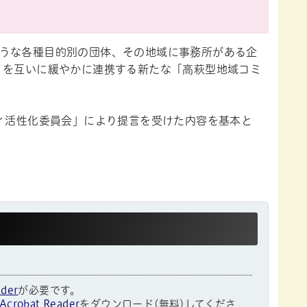
うな各種目的別の団体、その地域に事務所がある企
ィを互いに緩やかに連携する新たな「高萩型地域コミ
ティ活性化委員会」により提言を受けた内容を基本と
ader
が必要です。
Acrobat Reader
をダウンロード(無料)してくださ