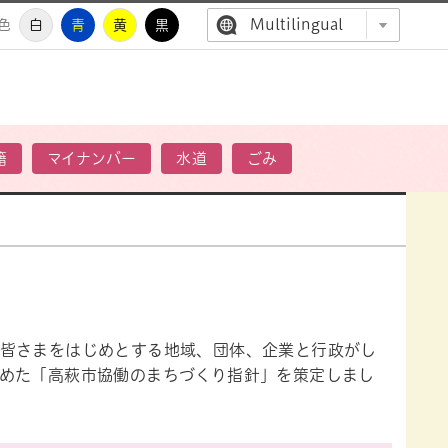
Multilingual
色
白
青
黄
黒
高萩市公
籍
マイナンバー
水道
ごみ
皆さまをはじめとする地域、団体、企業と行政がし
めた「高萩市協働のまちづくり指針」を策定しまし