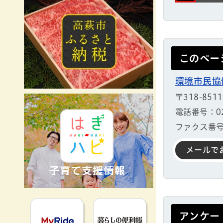
このペー
環境市民協
〒318-851
電話番号：029
ファクス番号：
メールで
MyRideのるる
暮らしの便利
アンケー