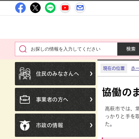
高萩市公式Facebook
高萩市公式X
高萩市公式LINE
高萩市YouTube公式チャン
メルたか
現在の位置
ホ
住民のみなさんへ
協働の
事業者の方へ
高萩市では、
っかりと手を
た。
市政の情報