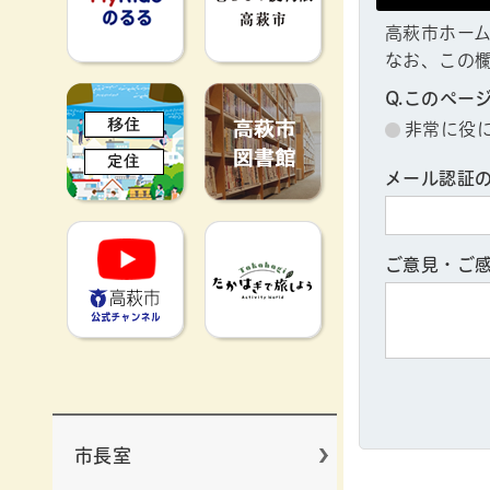
高萩市ホー
なお、この
移住定住
高萩市図書館
Q.このペー
非常に役
メール認証
高萩市YouTube公式チャンネ
たかはぎで旅
ご意見・ご
市長室