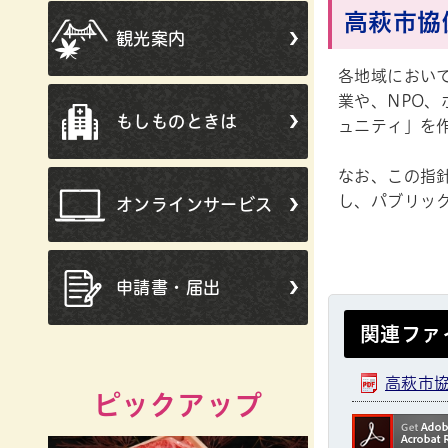
高萩市協
観光案内
各地域におい
業や、NPO
もしものときは
ュニティ」を
なお、この指
し、パブリッ
オンラインサービス
申請書・届出
関連ファ
高萩市協
ピックアップ