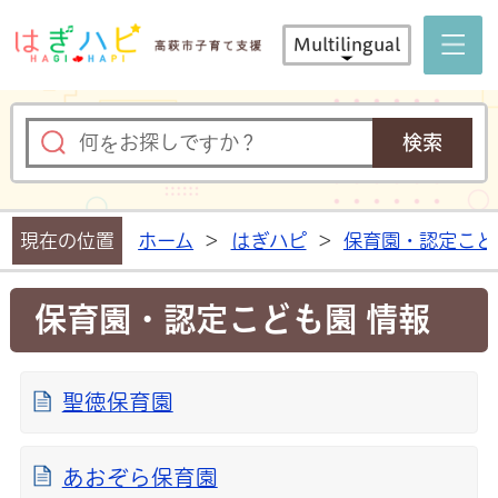
はぎハピ 
Multilingual
現在の位置
ホーム
>
はぎハピ
>
保育園・認定こど
保育園・認定こども園 情報
聖徳保育園
あおぞら保育園