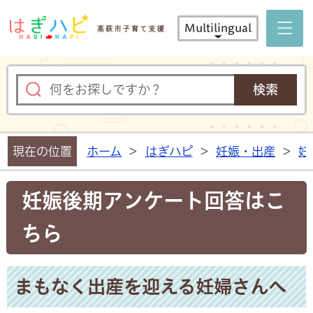
はぎハピ 
Multilingual
現在の位置
ホーム
>
はぎハピ
>
妊娠・出産
>
妊
妊娠後期アンケート回答はこ
ちら
まもなく出産を迎える妊婦さんへ