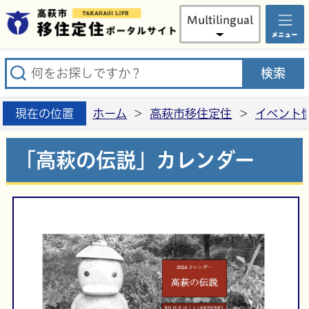
高萩市
Multilingual
現在の位置
ホーム
>
高萩市移住定住
>
イベント
「高萩の伝説」カレンダー