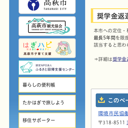
奨学金返
本市への定住・
最長5年間
を限
該当すると思わ
⇒詳細は
奨学金
暮らしの便利帳
このペ
たかはぎで旅しよう
環境市民協
移住サポーター
〒318-8511