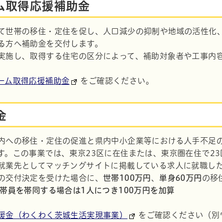
ム取得応援補助金
て世帯の移住・定住を促し、人口減少の抑制や地域の活性化
る方へ補助金を交付します。
実施し、取得する住宅の区分によって、補助対象者や工事内
ーム取得応援補助金
をご確認ください。
金
内への移住・定住の促進と県内中小企業等における人手不足
す。この事業では、東京23区に在住または、東京圏在住で2
就業先としてマッチングサイトに掲載している求人に就職し
の交付決定を受けた場合に、
世帯100万円
、
単身60万円
の移
世帯員を帯同する場合は1人につき100万円を加算
援金（わくわく茨城生活実現事業）
をご確認ください（別