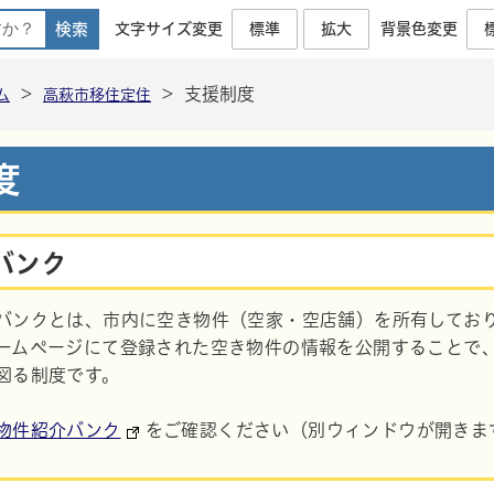
文字サイズ変更
標準
拡大
背景色変更
高萩市移住定住公式ポータルサイト
>
>
支援制度
ム
高萩市移住定住
度
バンク
バンクとは、市内に空き物件（空家・空店舗）を所有してお
ームページにて登録された空き物件の情報を公開することで
図る制度です。
物件紹介バンク
をご確認ください（別ウィンドウが開きま