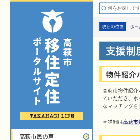
現在の位置
ホー
支援制
物件紹介
高萩市物件紹介
ていただき、ホ
なマッチングを
⇒詳細は
高萩市
高萩市民の声