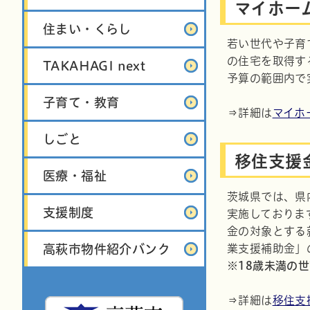
マイホー
住まい・くらし
若い世代や子育
の住宅を取得す
TAKAHAGI next
予算の範囲内で
子育て・教育
⇒詳細は
マイホ
しごと
移住支援
医療・福祉
茨城県では、県
支援制度
実施しておりま
金の対象とする
高萩市物件紹介バンク
業支援補助金」
※18歳未満の
⇒詳細は
移住支