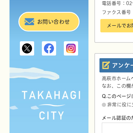
電話番号：029
ファクス番号：0
お問い合わせ
メールでお
高萩市公式X
高萩市観光情報Facebook
高萩市観光情報Instag
アンケ
高萩市ホーム
なお、この欄
Q.このペー
非常に役に
メール認証の