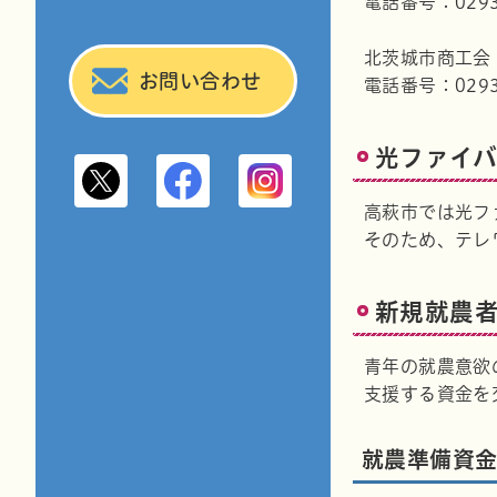
電話番号：0293-
北茨城市商工会
お問い合わせ
電話番号：0293-
光ファイバ
高萩市公式X
高萩市観光情報Facebook
高萩市観光情報Instag
高萩市では光フ
そのため、テレ
新規就農
青年の就農意欲
支援する資金を
就農準備資