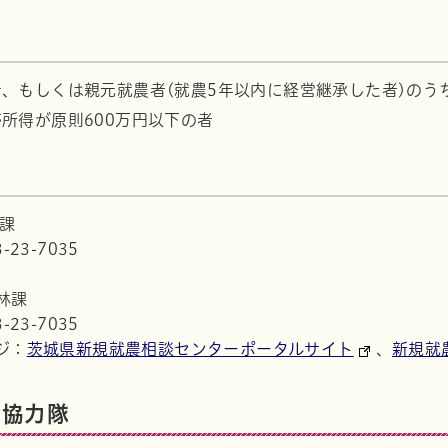
、もしくは親元就農者(就農5年以内に経営継承した者)のう
所得が原則600万円以下の者
林課
23-7035
林課
23-7035
ジ：
茨城県新規就農相談センターポータルサイト
、
新規就
し協力隊