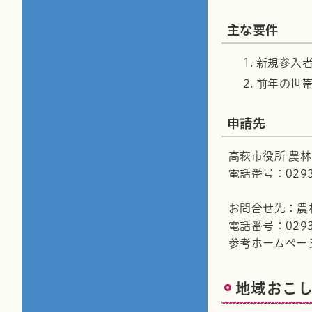
主な要件
新規参入者
前年の世帯
申請先
高萩市役所 農
電話番号：0293-
お問合せ先：農
電話番号：0293-
参考ホームペー
地域おこ