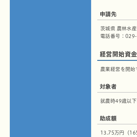
申請先
茨城県 農林水
電話番号：029-3
経営開始資
農業経営を開始
対象者
就農時49歳以
助成額
13.75万円（