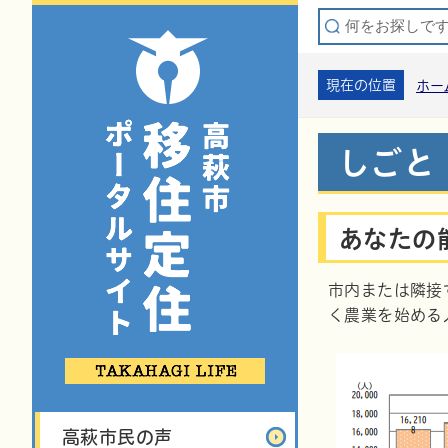
現在の位置
ホー
しごと
あなたの
市内または隣接
く農業を始める
高萩市民の声