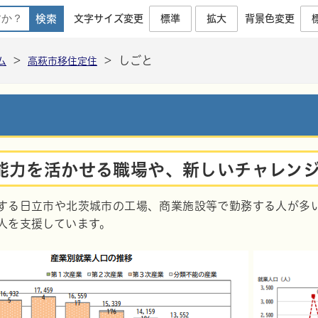
文字サイズ変更
標準
拡大
背景色変更
高萩市移住定住公式ポータルサイト
>
>
しごと
ム
高萩市移住定住
能力を活かせる職場や、新しいチャレン
する日立市や北茨城市の工場、商業施設等で勤務する人が多
人を支援しています。