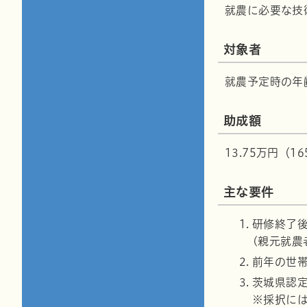
就農に必要な技
対象者
就農予定時の年
助成額
13.75万円（1
主な要件
研修終了
(親元就農
前年の世帯
茨城県認
※採択に