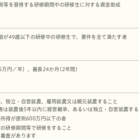
術等を習得する研修期間中の研修生に対する資金助成
齢が49歳以下の研修中の研修生で、要件を全て満たす者
65万円／年）、最長24か月(2年間)
後、独立・自営就農、雇用就農又は親元就農すること
者は就農後5年以内に経営継承、あるいは独立・自営就農する
所得が原則600万円以下の者
定の研修期間等で研修をすること
は審査があります