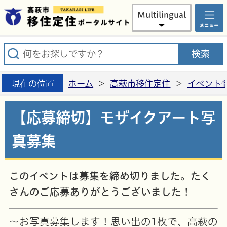
高萩市
Multilingual
現在の位置
ホーム
>
高萩市移住定住
>
イベント
【応募締切】モザイクアート写
真募集
このイベントは募集を締め切りました。たく
さんのご応募ありがとうございました！
～お写真募集します！思い出の1枚で、高萩の