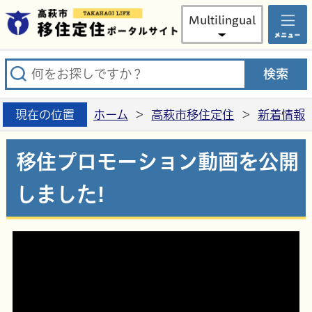
高萩市
Multilingual
現在の位置
ホーム
>
高萩市移住定住
>
新着情報
移住プロモーション動画を公開
しました!