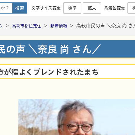
文字サイズ変更
標準
拡大
背景色変更
高萩市移住定住公式ポータルサイト
>
>
>
高萩市民の声 ＼奈良 尚 さ
ム
高萩市移住定住
新着情報
民の声 ＼奈良 尚 さん／
方が程よくブレンドされたまち