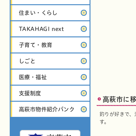
住まい・くらし
TAKAHAGI next
子育て・教育
しごと
医療・福祉
支援制度
高萩市に
高萩市物件紹介バンク
釣りが好きで、
す。