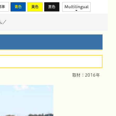
標準
青色
黄色
黒色
Multilingual
ん／
取材：2016年