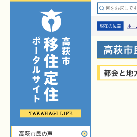
現在の位置
ホー
高萩市
都会と地
高萩市民の声