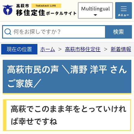
高萩市
Multilingual
現在の位置
ホーム
>
高萩市移住定住
>
新着情報
高萩市民の声 ＼清野 洋平 さん
ご家族／
高萩でこのまま年をとっていけれ
ば幸せですね