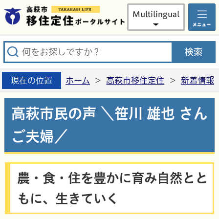
高萩市
Multilingual
現在の位置
ホーム
>
高萩市移住定住
>
新着情報
高萩市民の声 ＼笹川 雄也 さん
ご夫婦／
農・食・住を豊かに育み自然とと
もに、生きていく