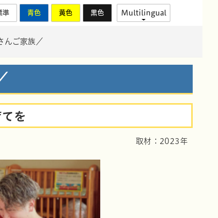
標準
青色
黄色
黒色
Multilingual
 さんご家族／
／
育てを
取材：2023年