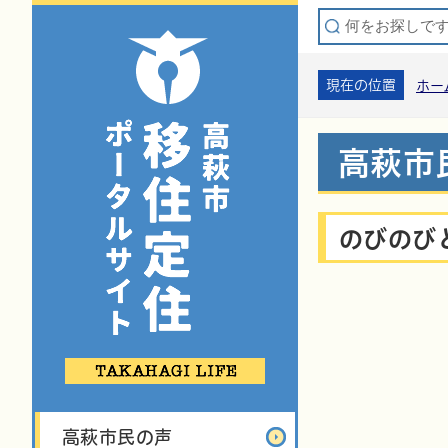
現在の位置
ホー
高萩市
のびのび
高萩市民の声