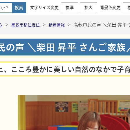
文字サイズ変更
標準
拡大
背景色変更
高萩市移住定住公式ポータルサイト
>
>
>
高萩市民の声 ＼柴田 昇平
ム
高萩市移住定住
新着情報
民の声 ＼柴田 昇平 さんご家族
と、こころ豊かに美しい自然のなかで子