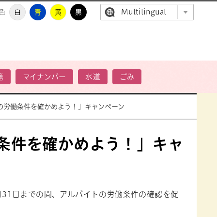
Multilingual
色
白
青
黄
黒
高萩市公
籍
マイナンバー
水道
ごみ
の労働条件を確かめよう！」キャンペーン
働条件を確かめよう！」キャ
月31日までの間、アルバイトの労働条件の確認を促