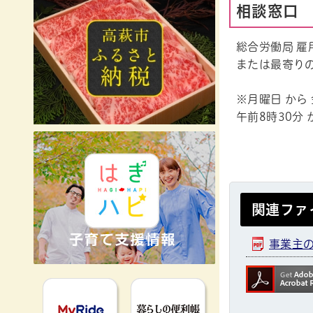
相談窓口
総合労働局 雇用
または最寄り
※月曜日 から
午前8時30分 
関連ファ
事業主の
MyRideのるる
暮らしの便利