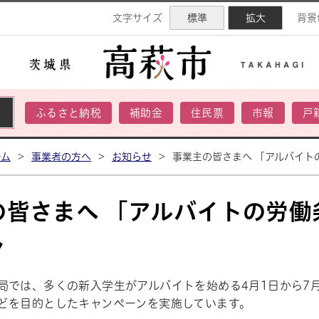
ネル
文字サイズ
標準
拡大
背景
ふるさと納税
補助金
住民票
市報
戸
ーム
>
事業者の方へ
>
お知らせ
>
事業主の皆さまへ 「アルバイト
の皆さまへ 「アルバイトの労
ン
局では、多くの新入学生がアルバイトを始める4月1日から7
どを目的としたキャンペーンを実施しています。