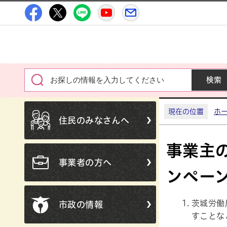
高萩市公式Facebook
高萩市公式X
高萩市公式LINE
高萩市YouTube公式チャン
メルたか
現在の位置
ホ
住民のみなさんへ
事業主
事業者の方へ
ンペー
茨城労働
市政の情報
すことな