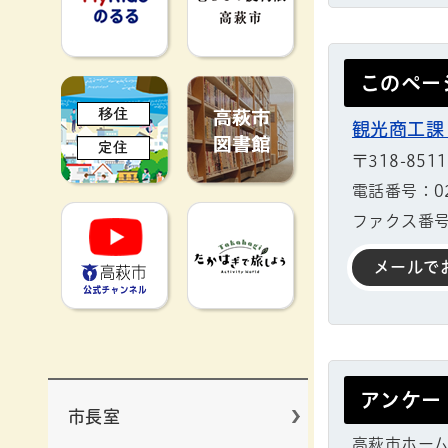
このペー
移住定住
高萩市図書館
観光商工課
〒318-85
電話番号：029
高萩市YouTube公式チャンネ
たかはぎで旅
ファクス番号：
メールで
アンケー
市長室
高萩市ホー