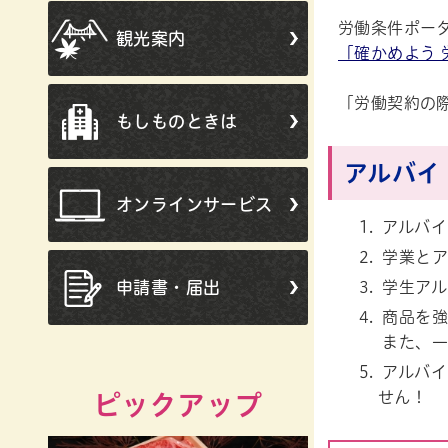
労働条件ポー
観光案内
「確かめよう 
「労働契約の
もしものときは
アルバイ
オンラインサービス
アルバイ
学業とア
申請書・届出
学生アル
商品を強
また、一
アルバイ
せん！
ピックアップ