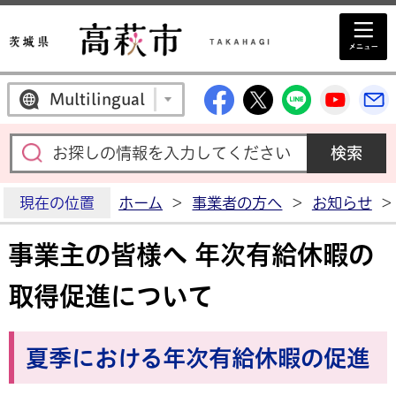
高萩市公式Facebo
高萩市公式X
高萩市公
高萩
Multilingual
現在の位置
ホーム
>
事業者の方へ
>
お知らせ
>
事業主の皆様へ 年次有給休暇の
取得促進について
夏季における年次有給休暇の促進