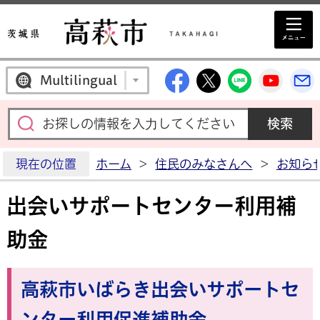
高萩市公式Facebo
高萩市公式X
高萩市公
高萩
Multilingual
現在の位置
ホーム
>
住民のみなさんへ
>
お知ら
出会いサポートセンター利用補
助金
高萩市いばらき出会いサポートセ
ンター利用促進補助金