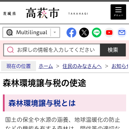
高萩市公式Facebo
高萩市公式X
高萩市公
高萩
Multilingual
現在の位置
ホーム
>
住民のみなさんへ
>
お知ら
森林環境譲与税の使途
森林環境譲与税とは
国土の保全や水源の涵養、地球温暖化の防止
などの機能を有する森林は、間伐等の適切な