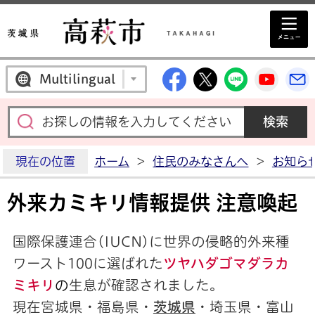
高萩市公式Facebo
高萩市公式X
高萩市公
高萩
Multilingual
現在の位置
ホーム
>
住民のみなさんへ
>
お知ら
外来カミキリ情報提供 注意喚起
国際保護連合(IUCN)に世界の侵略的外来種
ワースト100に選ばれた
ツヤハダゴマダラカ
ミキリ
の
生息が確認されました。
現在宮城県・福島県・
茨城県
・埼玉県・富山