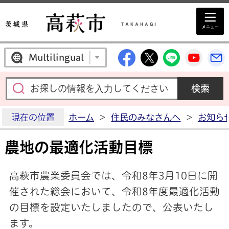
高萩市公式Facebo
高萩市公式X
高萩市公
高萩
Multilingual
現在の位置
ホーム
>
住民のみなさんへ
>
お知ら
農地の最適化活動目標
高萩市農業委員会では、令和8年3月10日に開
催された総会において、令和8年度最適化活動
の目標を設定いたしましたので、公表いたし
ます。