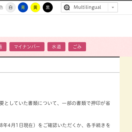
Multilingual
色
白
青
黄
黒
高萩市公
籍
マイナンバー
水道
ごみ
必要としていた書類について、一部の書類で押印が省
8年4月1日現在）をご確認いただくか、各手続きを