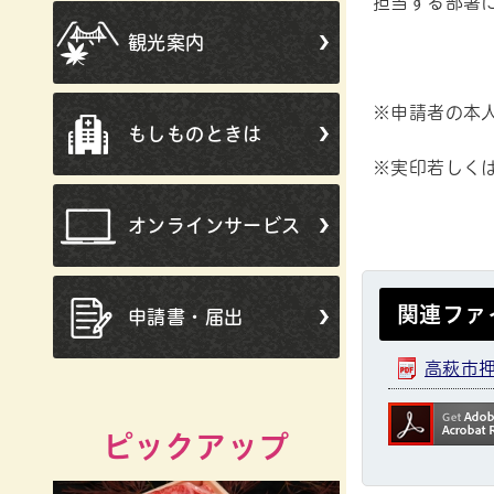
担当する部署
観光案内
※申請者の本
もしものときは
※実印若しく
オンラインサービス
関連ファ
申請書・届出
高萩市押
ピックアップ