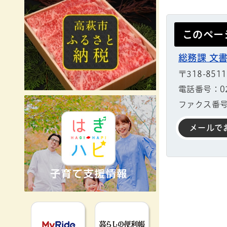
このペー
総務課 文
〒318-85
電話番号：029
ファクス番号：
メールで
MyRideのるる
暮らしの便利