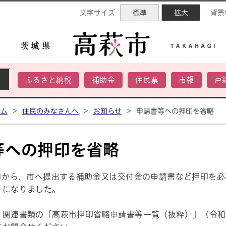
ネル
文字サイズ
標準
拡大
背景
ふるさと納税
補助金
住民票
市報
戸
ーム
>
住民のみなさんへ
>
お知らせ
>
申請書等への押印を省略
等への押印を省略
1日から、市へ提出する補助金又は交付金の申請書など押印を
うになりました。
、関連書類の「高萩市押印省略申請書等一覧（抜粋）」（令和