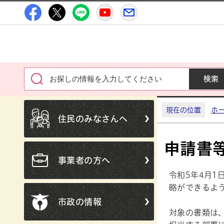
高萩市公式Facebook
高萩市公式X
高萩市公式LINE
高萩市YouTube公式チャン
メルたか
現在の位置
ホ
住民のみなさんへ
申請書
事業者の方へ
令和5年4月
略ができるよ
市政の情報
対象の書類は