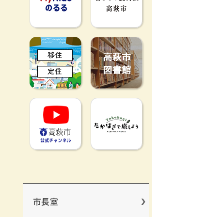
移住定住
高萩市図書館
高萩市YouTube公式チャンネ
たかはぎで旅
市長室