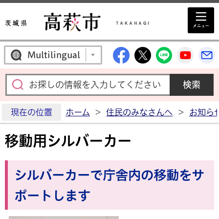
高萩市公式Facebo
高萩市公式X
高萩市公
高萩
Multilingual
現在の位置
ホーム
>
住民のみなさんへ
>
お知ら
移動用シルバーカー
シルバーカーで庁舎内の移動をサ
ポートします