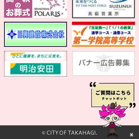
© CITY OF TAKAHAGI.
閉