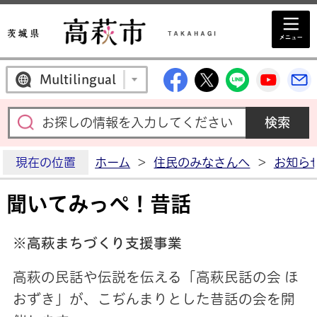
高萩市公式Facebo
高萩市公式X
高萩市公
高萩
Multilingual
現在の位置
ホーム
>
住民のみなさんへ
>
お知ら
聞いてみっぺ！昔話
※高萩まちづくり支援事業
高萩の民話や伝説を伝える「高萩民話の会 ほ
おずき」が、こぢんまりとした昔話の会を開