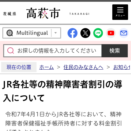
高萩市公式Facebo
高萩市公式X
高萩市公
高萩
Multilingual
現在の位置
ホーム
>
住民のみなさんへ
>
お知ら
JR各社等の精神障害者割引の導
入について
令和7年4月1日からJR各社等において、精神
障害者保健福祉手帳所持者に対する料金割引