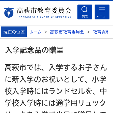
高
検索
メニュー
現在の位置
ホーム
>
高萩市教育委員会
>
教育総務
入学記念品の贈呈
高萩市では、入学するお子さん
に新入学のお祝いとして、小学
校入学時にはランドセルを、中
学校入学時には通学用リュック