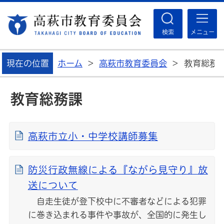
高
検索
メニュー
現在の位置
ホーム
>
高萩市教育委員会
>
教育総務
教育総務課
高萩市立小・中学校講師募集
防災行政無線による『ながら見守り』放
送について
自走生徒が登下校中に不審者などによる犯罪
に巻き込まれる事件や事故が、全国的に発生し