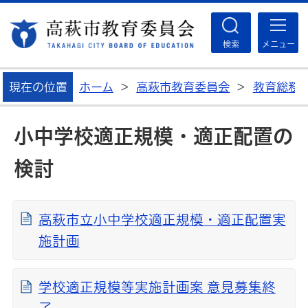
高
検索
メニュー
現在の位置
ホーム
>
高萩市教育委員会
>
教育総務
小中学校適正規模・適正配置の
検討
高萩市立小中学校適正規模・適正配置実
施計画
学校適正規模等実施計画案 意見募集終