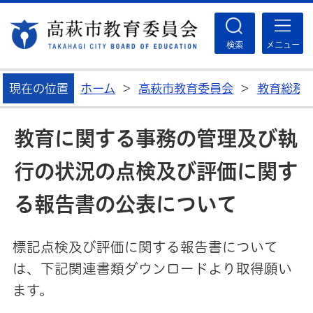
高
検索
メニュー
現在の位置
ホーム
>
高萩市教育委員会
>
教育総務
教育に関する事務の管理及び執
行の状況の点検及び評価に関す
る報告書の公表について
標記点検及び評価に関する報告書について
は、下記関連書類ダウンロードより取得願い
ます。