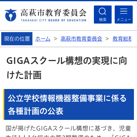
高
検索
メニュー
現在の位置
ホーム
>
高萩市教育委員会
>
教育総務
GIGAスクール構想の実現に向
けた計画
公立学校情報機器整備事業に係る
各種計画の公表
国が掲げたGIGAスクール構想に基づき、児童