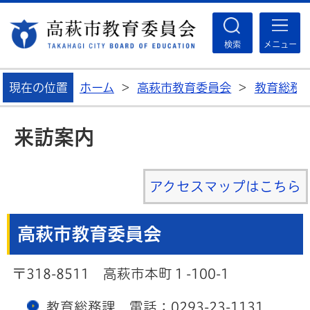
高
検索
メニュー
現在の位置
ホーム
>
高萩市教育委員会
>
教育総務
来訪案内
アクセスマップはこちら
高萩市教育委員会
〒318-8511 高萩市本町１-100-1
教育総務課 電話：0293-23-1131