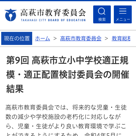
高
検索
メニュー
現在の位置
ホーム
>
高萩市教育委員会
>
教育総務
第9回 高萩市立小中学校適正規
模・適正配置検討委員会の開催
結果
高萩市教育委員会では、将来的な児童・生徒
数の減少や学校施設の老朽化に対応しなが
ら、児童・生徒がより良い教育環境で学ぶこ
とができるようにするため、令和4年5月に