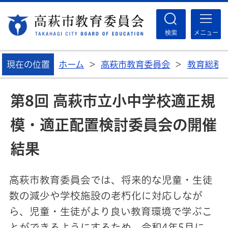
高
検索
メニュー
現在の位置
ホーム
>
高萩市教育委員会
>
教育総務
第8回 高萩市立小中学校適正規
模・適正配置検討委員会の開催
結果
高萩市教育委員会では、将来的な児童・生徒
数の減少や学校施設の老朽化に対応しなが
ら、児童・生徒がより良い教育環境で学ぶこ
とができるようにするため、令和4年5月に