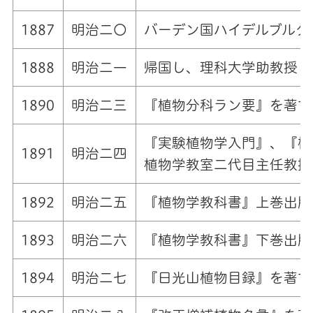
1887
明治二〇
バーデン国ハイデルブルグ
1888
明治二一
帰国し、理科大学助教授と
1890
明治二三
『植物分科ラン要』を著す
『実験植物学入門』、『植
1891
明治二四
植物学教室二代目主任教授
1892
明治二五
『植物学教科書』上巻出版
1893
明治二六
『植物学教科書』下巻出版
1894
明治二七
『日光山植物目録』を著す