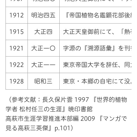
1912
明治四五
『帝国植物名鑑顕花部後編
1915
大正四
大正天皇御前にて、「熱帯
1921
大正一〇
字源の『溯源語彙』を刊行
1922
大正一一
東京帝国大学を辞任、同大
1928
昭和三
東京・本郷の自宅にて没。
（参考文献：長久保片雲 1997 『世界的植物
学者 松村任三の生涯』暁印書館
高萩市生涯学習推進本部編 2009 『マンガで
見る高萩三英傑』p.101）