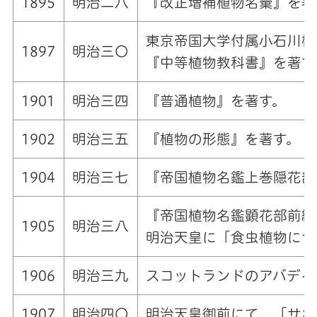
1895
明治二八
『改正増補植物名彙』を著
東京帝国大学付属小石川植
1897
明治三〇
『中等植物教科書』を著す
1901
明治三四
『普通植物』を著す。
1902
明治三五
『植物の形態』を著す。
1904
明治三七
『帝国植物名鑑上巻隠花部
『帝国植物名鑑顕花部前編
1905
明治三八
明治天皇に「食虫植物につ
1906
明治三九
スコットランドのアバディ
1907
明治四〇
明治天皇御前にて、「サボ