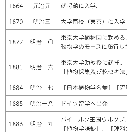
1864
元治元
就将館に入学。
1870
明治三
大学南校（東京）に入学。
東京大学植物園に勤める。
1877
明治一〇
動物学のモースに随行し海
東京大学助教授に就任。
1883
明治一六
『植物採集及び乾セキ法』
1884
明治一七
『日本植物学名彙』『琉球
1885
明治一八
ドイツ留学へ出発
バイエルン王国ウルツブル
1886
明治一九
『植物学語鈔』、『理科大