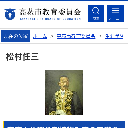
高
検索
メニュー
現在の位置
ホーム
>
高萩市教育委員会
>
生涯学習
松村任三