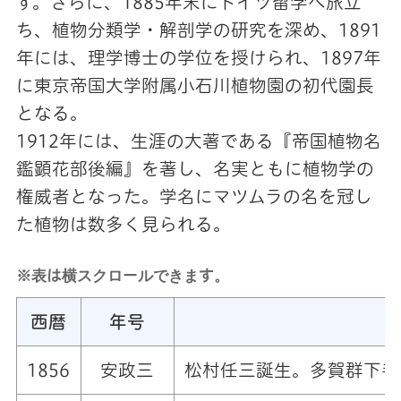
す。さらに、1885年末にドイツ留学へ旅立
ち、植物分類学・解剖学の研究を深め、1891
年には、理学博士の学位を授けられ、1897年
に東京帝国大学附属小石川植物園の初代園長
となる。
1912年には、生涯の大著である『帝国植物名
鑑顕花部後編』を著し、名実ともに植物学の
権威者となった。学名にマツムラの名を冠し
た植物は数多く見られる。
※表は横スクロールできます。
西暦
年号
1856
安政三
松村任三誕生。多賀群下手