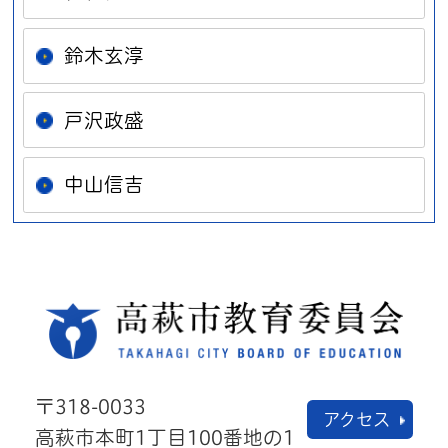
鈴木玄淳
戸沢政盛
中山信吉
高萩
〒318-0033
アクセス
高萩市本町1丁目100番地の1