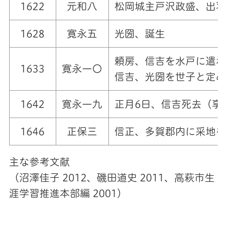
1622
元和八
松岡城主戸沢政盛、出羽
1628
寛永五
光圀、誕生
頼房、信吉を水戸に遣わ
1633
寛永一〇
信吉、光圀を世子と定め
1642
寛永一九
正月6日、信吉死去（享
1646
正保三
信正、多賀郡内に采地を
主な参考文献
（沼澤佳子 2012、磯田道史 2011、高萩市生
涯学習推進本部編 2001）