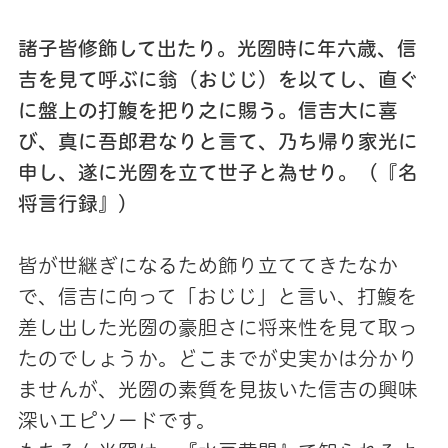
諸子皆修飾して出たり。光圀時に年六歳、信
吉を見て呼ぶに翁（おじじ）を以てし、直ぐ
に盤上の打鰒を把り之に賜う。信吉大に喜
び、真に吾郎君なりと言て、乃ち帰り家光に
申し、遂に光圀を立て世子と為せり。（『名
将言行録』）
皆が世継ぎになるため飾り立ててきたなか
で、信吉に向って「おじじ」と言い、打鰒を
差し出した光圀の豪胆さに将来性を見て取っ
たのでしょうか。どこまでが史実かは分かり
ませんが、光圀の素質を見抜いた信吉の興味
深いエピソードです。