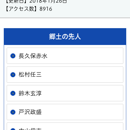
【更新日】
2018年1月26日
【アクセス数】
8916
郷土の先人
長久保赤水
松村任三
鈴木玄淳
戸沢政盛