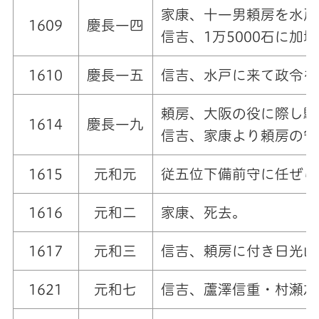
家康、十一男頼房を水戸
1609
慶長一四
信吉、1万5000石に加
1610
慶長一五
信吉、水戸に来て政令を
頼房、大阪の役に際し駿
1614
慶長一九
信吉、家康より頼房の守
1615
元和元
従五位下備前守に任ぜら
1616
元和二
家康、死去。
1617
元和三
信吉、頼房に付き日光山
1621
元和七
信吉、蘆澤信重・村瀬左