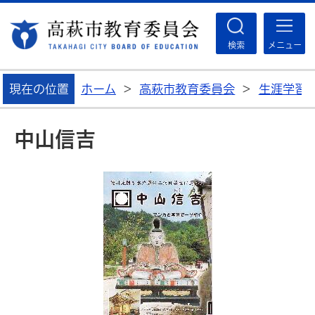
高
検索
メニュー
現在の位置
ホーム
>
高萩市教育委員会
>
生涯学習
中山信吉