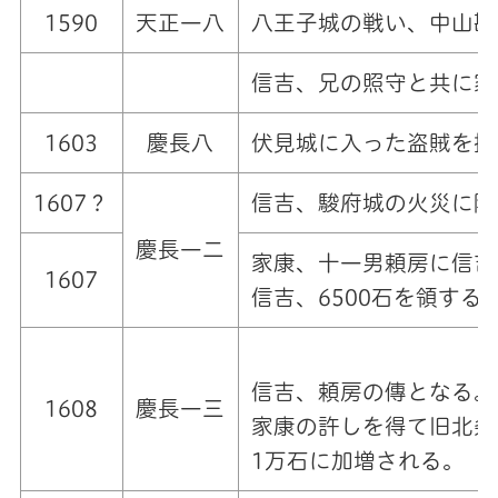
1590
天正一八
八王子城の戦い、中山勘
信吉、兄の照守と共に家
1603
慶長八
伏見城に入った盗賊を捕
1607？
信吉、駿府城の火災に際
慶長一二
家康、十一男頼房に信吉
1607
信吉、6500石を領する
信吉、頼房の傳となる。
1608
慶長一三
家康の許しを得て旧北条
1万石に加増される。