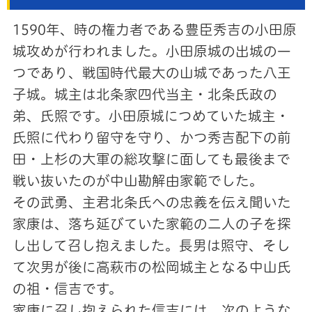
1590年、時の権力者である豊臣秀吉の小田原
城攻めが行われました。小田原城の出城の一
つであり、戦国時代最大の山城であった八王
子城。城主は北条家四代当主・北条氏政の
弟、氏照です。小田原城につめていた城主・
氏照に代わり留守を守り、かつ秀吉配下の前
田・上杉の大軍の総攻撃に面しても最後まで
戦い抜いたのが中山勘解由家範でした。
その武勇、主君北条氏への忠義を伝え聞いた
家康は、落ち延びていた家範の二人の子を探
し出して召し抱えました。長男は照守、そし
て次男が後に高萩市の松岡城主となる中山氏
の祖・信吉です。
家康に召し抱えられた信吉には、次のような