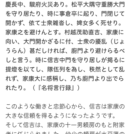
慶長中、駿府火災あり。松平大隅守重勝大門
を守り居たり、時に事倉卒に起り、門閉じて
開かず、依て士衆雑沓し、婢女多く死せり。
家康之を避けんとす。村越茂助直吉、家康に
向い、大門開かざるに付、士衆の擾乱（じょ
うらん）甚だしければ、廚門より避けらるべ
しと言う。時に信吉中門を守り居しが掲るに
提燈を以てし、隊伍列を為し、秩然として乱
れず、家康大に感稱し、乃ち廚門より出でら
れたり。（『名将言行録』）
このような働きと忠節心から、信吉は家康の
大きな信頼を得るようになったようです。
そして信吉は、家康の十一男頼房のもと附家