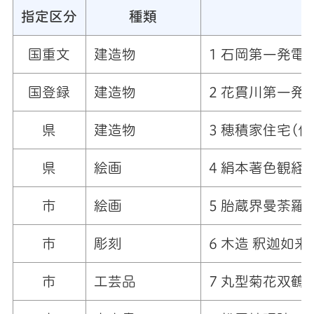
指定区分
種類
国重文
建造物
1 石岡第一発電
国登録
建造物
2 花貫川第一発
県
建造物
3 穂積家住宅
(
付
県
絵画
4 絹本著色観経
市
絵画
5 胎蔵界曼荼羅
市
彫刻
6 木造 釈迦如来
市
工芸品
7
丸型菊花双鶴