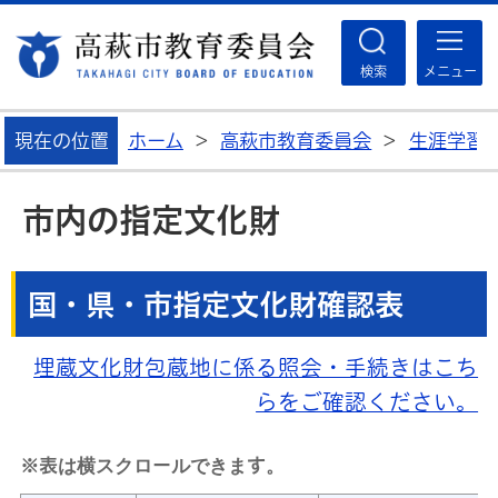
高
検索
メニュー
現在の位置
ホーム
>
高萩市教育委員会
>
生涯学習
市内の指定文化財
国・県・市指定文化財確認表
埋蔵文化財包蔵地に係る照会・手続きはこち
らをご確認ください。
※表は横スクロールできます。