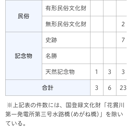
有形民俗文化財
民俗
無形民俗文化財
2
史跡
7
記念物
名勝
天然記念物
1
3
3
合計
3
6
23
※上記表の件数には、国登録文化財「花貫川
第一発電所第三号水路橋(めがね橋)」を除い
ている。