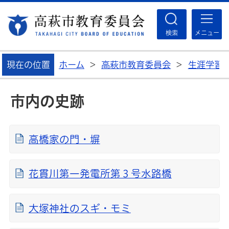
高
検索
メニュー
現在の位置
ホーム
>
高萩市教育委員会
>
生涯学習
市内の史跡
高橋家の門・塀
花貫川第一発電所第３号水路橋
大塚神社のスギ・モミ