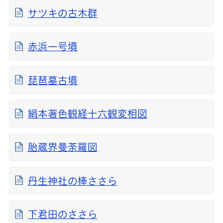
サツキの古木群
赤浜一号墳
琵琶墓古墳
絹本著色観経十六観変相図
胎蔵界曼荼羅図
丹生神社の棒ささら
下君田のささら