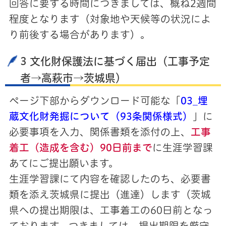
回答に要する時間につきましては、概ね2週間
程度となります（対象地や天候等の状況によ
り前後する場合があります）。
3 文化財保護法に基づく届出（工事予定
者→高萩市→茨城県）
ページ下部からダウンロード可能な「
03_埋
蔵文化財発掘について（93条関係様式）
」に
必要事項を入力、関係書類を添付の上、
工事
着工（造成を含む）90日前まで
に生涯学習課
あてにご提出願います。
生涯学習課にて内容を確認したのち、必要書
類を添え茨城県に提出（進達）します（茨城
県への提出期限は、工事着工の60日前となっ
ております。つきましては、提出期限を厳守