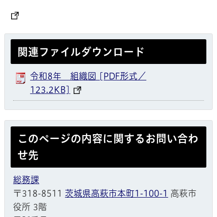
関連ファイルダウンロード
令和8年 組織図 [PDF形式／
123.2KB]
このページの内容に関するお問い合わ
せ先
総務課
〒318-8511
茨城県高萩市本町1-100-1
高萩市
役所 3階