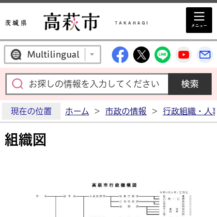
高萩市公式Facebo
高萩市公式X
高萩市公
高萩
Multilingual
現在の位置
ホーム
>
市政の情報
>
行政組織・人
組織図