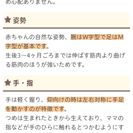
め心配ありません。
姿勢
赤ちゃんの自然な姿勢、
腕はW字型で足はM
字型が基本です
。
生後3～4ヶ月ごろまでは伸ばす筋肉より曲げ
る筋肉のほうが強いためです。
手・指
手は軽く握り、
仰向けの時は左右対称に手足
を動かすのが特徴です
。
つめは生まれたときから生えており、ママの
指などが手のひらに触れるとつかむようにす