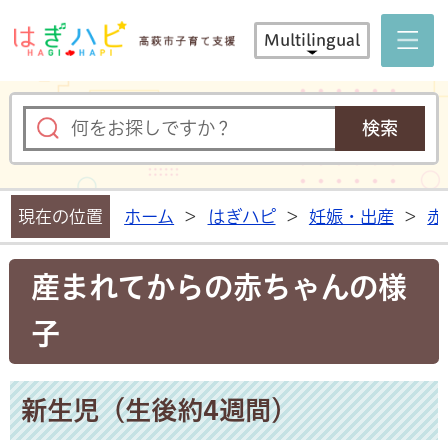
はぎハピ 
Multilingual
現在の位置
ホーム
>
はぎハピ
>
妊娠・出産
>
赤
産まれてからの赤ちゃんの様
子
新生児（生後約4週間）