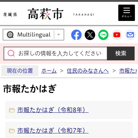
高萩市公式Facebo
高萩市公式X
高萩市公
高萩
Multilingual
現在の位置
ホーム
>
住民のみなさんへ
>
市報た
市報たかはぎ
市報たかはぎ（令和8年）
市報たかはぎ（令和7年）