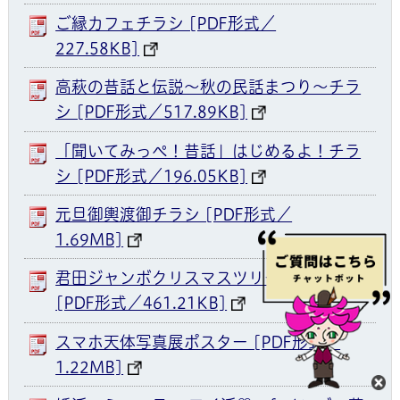
ご縁カフェチラシ [PDF形式／
227.58KB]
高萩の昔話と伝説～秋の民話まつり～チラ
シ [PDF形式／517.89KB]
「聞いてみっぺ！昔話」はじめるよ！チラ
シ [PDF形式／196.05KB]
元旦御輿渡御チラシ [PDF形式／
1.69MB]
君田ジャンボクリスマスツリーチラシ
[PDF形式／461.21KB]
スマホ天体写真展ポスター [PDF形式／
1.22MB]
閉