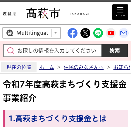
高萩市公式Facebo
高萩市公式X
高萩市公
高萩
Multilingual
現在の位置
ホーム
>
住民のみなさんへ
>
お知ら
令和7年度高萩まちづくり支援金
事業紹介
1.高萩まちづくり支援金とは