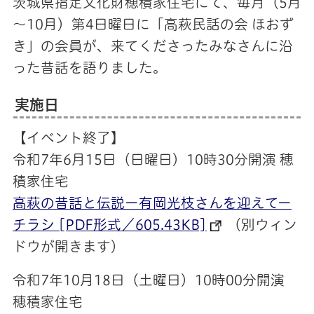
茨城県指定文化財穂積家住宅にて、毎月（5月
～10月）第4日曜日に「高萩民話の会 ほおず
き」の会員が、来てくださったみなさんに沿
った昔話を語りました。
実施日
【イベント終了】
令和7年6月15日（日曜日）10時30分開演 穂
積家住宅
高萩の昔話と伝説ー有岡光枝さんを迎えてー
チラシ [PDF形式／605.43KB]
（別ウィン
ドウが開きます）
令和7年10月18日（土曜日）10時00分開演
穂積家住宅