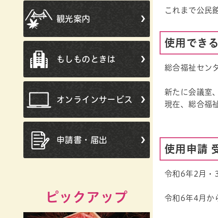
これまで公民
観光案内
使用でき
もしものときは
総合福祉セン
新たに会議室
オンラインサービス
現在、総合福
申請書・届出
使用申請 
令和6年2月・
ピックアップ
令和6年4月