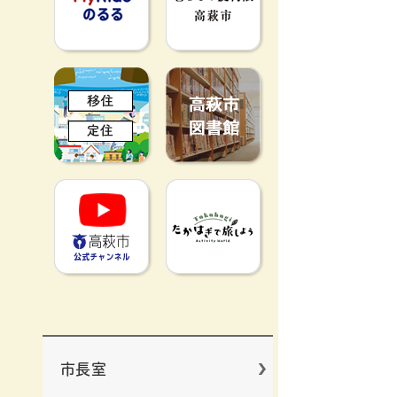
移住定住
高萩市図書館
高萩市YouTube公式チャンネ
たかはぎで旅
市長室