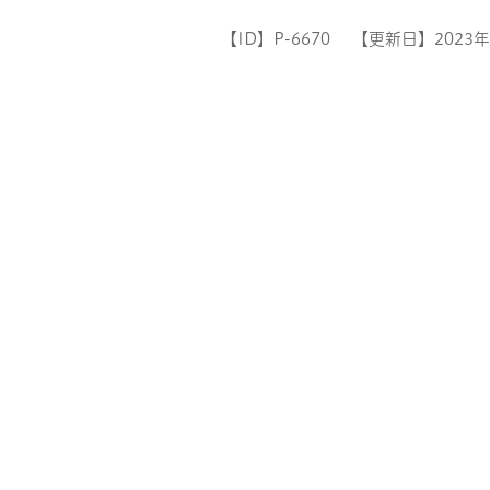
【ID】
P-6670
【更新日】
2023
ル
しよう