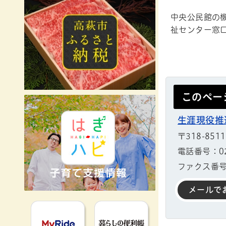
中央公民館の
祉センター窓
このペー
生涯現役推
〒318-851
電話番号：029
ファクス番号：
メールで
MyRideのるる
暮らしの便利