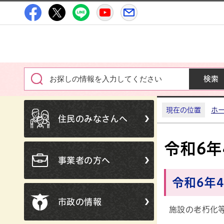
高萩市公式Facebook
高萩市公式X
高萩市公式LINE
高萩市YouTube公式チャン
メルたか
現在の位置
ホ
住民のみなさんへ
令和6年
事業者の方へ
令和6年
市政の情報
施設の老朽化