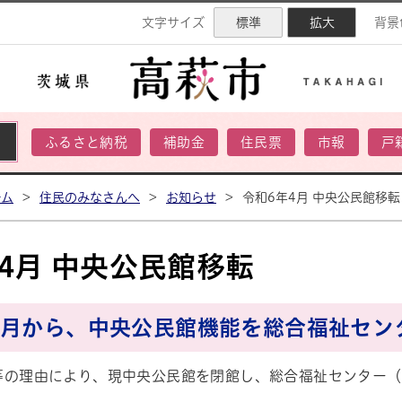
ネル
文字サイズ
標準
拡大
背景
ふるさと納税
補助金
住民票
市報
戸
ーム
>
住民のみなさんへ
>
お知らせ
>
令和6年4月 中央公民館移転
4月 中央公民館移転
4月から、中央公民館機能を総合福祉セン
等の理由により、現中央公民館を閉館し、総合福祉センター（高