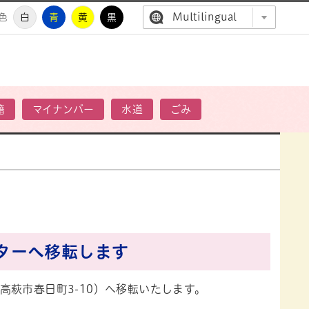
Multilingual
色
白
青
黄
黒
高萩市公
籍
マイナンバー
水道
ごみ
ターへ移転します
萩市春日町3-10）へ移転いたします。