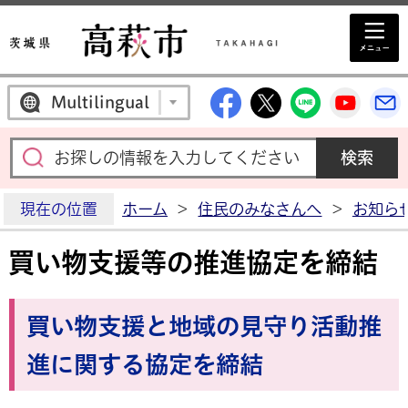
高萩市公式Facebo
高萩市公式X
高萩市公
高萩
Multilingual
現在の位置
ホーム
>
住民のみなさんへ
>
お知ら
買い物支援等の推進協定を締結
買い物支援と地域の見守り活動推
進に関する協定を締結