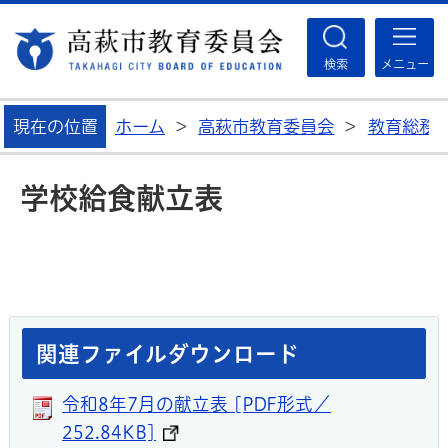
高
検索
メニュー
現在の位置
ホーム
>
高萩市教育委員会
>
教育総務
学校給食献立表
関連ファイルダウンロード
令和8年7月の献立表 [PDF形式／
252.84KB]