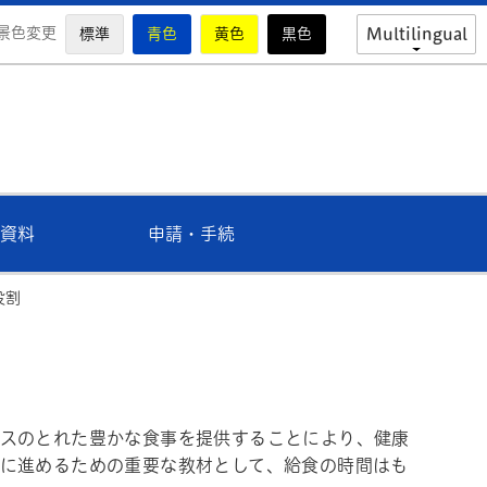
景色変更
標準
青色
黄色
黒色
Multilingual
市教育委員会公式ホームページ
資料
申請・手続
役割
スのとれた豊かな食事を提供することにより、健康
に進めるための重要な教材として、給食の時間はも