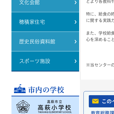
とより各教科
文化会館
特に、給食の
に関する実践
穂積家住宅
また、学校給
心を深めるこ
歴史民俗資料館
スポーツ施設
※当センター
市内の学校
この
高萩市立
高萩小学校
教育総務
TAKAHAGI ELEMENTARY SCHOOL