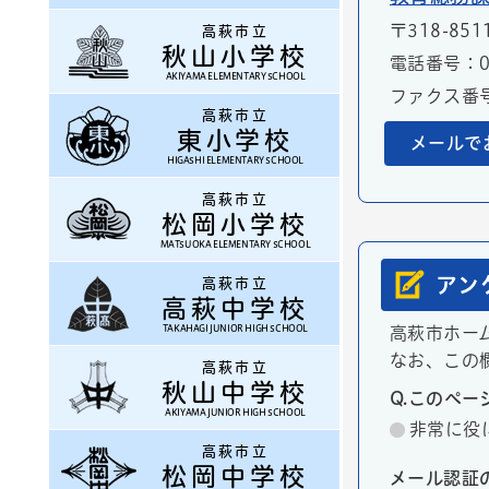
〒318-851
高萩市立
秋山小学校
電話番号：02
AKIYAMA ELEMENTARY SCHOOL
ファクス番号：
高萩市立
東小学校
メールで
HIGASHI ELEMENTARY SCHOOL
高萩市立
松岡小学校
MATSUOKA ELEMENTARY SCHOOL
アン
高萩市立
高萩中学校
TAKAHAGI JUNIOR HIGH SCHOOL
高萩市ホー
なお、この
高萩市立
秋山中学校
Q.このペ
AKIYAMA JUNIOR HIGH SCHOOL
非常に役
高萩市立
松岡中学校
メール認証