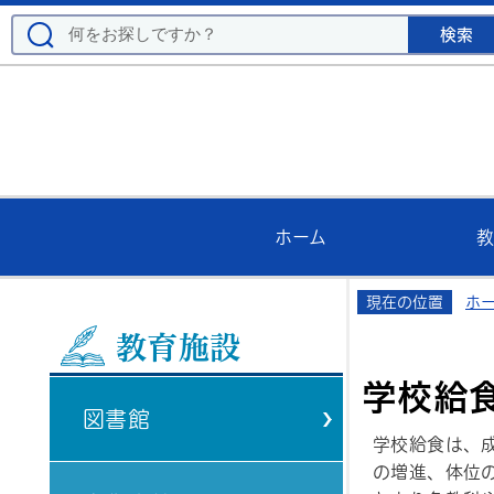
ホーム
教
現在の位置
ホ
教育施設
学校給
図書館
学校給食は、
の増進、体位