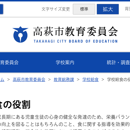
拡大
背
文字サイズ変更
標準
高萩
育委員会
学校案内
統計・調査
ーム
>
高萩市教育委員会
>
教育総務課
>
学校給食
>
学校給食の
食の役割
成長期にある児童生徒の心身の健全な発達のため、栄養バラン
の向上を図ることはもちろんのこと、食に関する指導を効果的