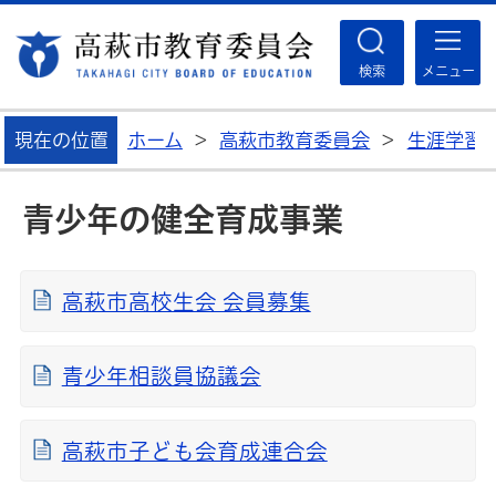
高
検索
メニュー
現在の位置
ホーム
>
高萩市教育委員会
>
生涯学習
青少年の健全育成事業
高萩市高校生会 会員募集
青少年相談員協議会
高萩市子ども会育成連合会