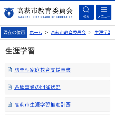
高
検索
メニュー
現在の位置
ホーム
>
高萩市教育委員会
>
生涯学習
生涯学習
訪問型家庭教育支援事業
各種事業の開催状況
高萩市生涯学習推進計画