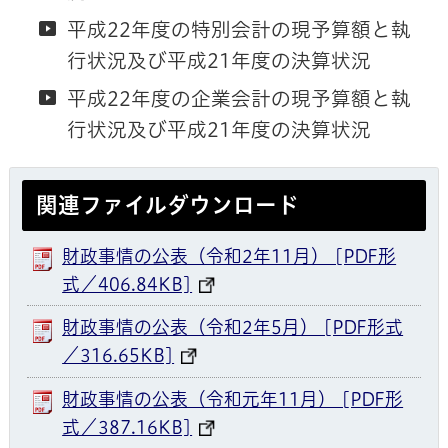
平成22年度の特別会計の現予算額と執
行状況及び平成21年度の決算状況
平成22年度の企業会計の現予算額と執
行状況及び平成21年度の決算状況
関連ファイルダウンロード
財政事情の公表（令和2年11月） [PDF形
式／406.84KB]
財政事情の公表（令和2年5月） [PDF形式
／316.65KB]
財政事情の公表（令和元年11月） [PDF形
式／387.16KB]