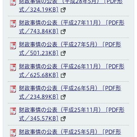
財政事情の公表 （平成28年5月） [PDF形
式／324.19KB]
財政事情の公表（平成27年11月） [PDF形
式／743.84KB]
財政事情の公表（平成27年5月） [PDF形
式／501.23KB]
財政事情の公表（平成26年11月） [PDF形
式／625.68KB]
財政事情の公表（平成26年5月） [PDF形
式／234.89KB]
財政事情の公表（平成25年11月） [PDF形
式／345.57KB]
財政事情の公表（平成25年5月） [PDF形