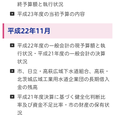
終予算額と執行状況
平成23年度の当初予算の内容
平成22年11月
平成22年度の一般会計の現予算額と執
行状況・平成21年度の一般会計の決算
状況
市、日立・高萩広域下水道組合、高萩・
北茨城広域工業用水道企業団の長期借入
金の残高
平成21年度決算に基づく健全化判断比
率及び資金不足比率・市の財産の保有状
況