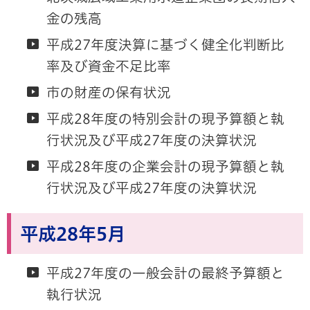
金の残高
平成27年度決算に基づく健全化判断比
率及び資金不足比率
市の財産の保有状況
平成28年度の特別会計の現予算額と執
行状況及び平成27年度の決算状況
平成28年度の企業会計の現予算額と執
行状況及び平成27年度の決算状況
平成28年5月
平成27年度の一般会計の最終予算額と
執行状況