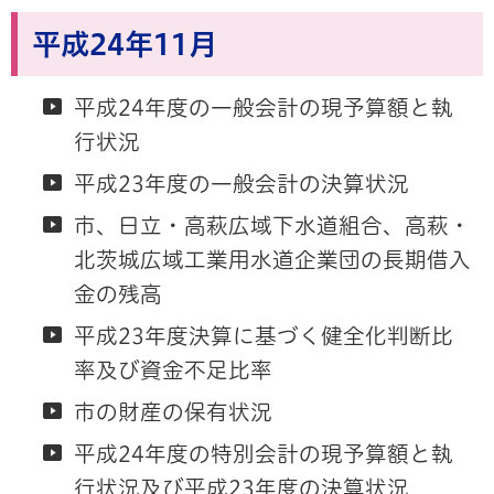
平成24年11月
平成24年度の一般会計の現予算額と執
行状況
平成23年度の一般会計の決算状況
市、日立・高萩広域下水道組合、高萩・
北茨城広域工業用水道企業団の長期借入
金の残高
平成23年度決算に基づく健全化判断比
率及び資金不足比率
市の財産の保有状況
平成24年度の特別会計の現予算額と執
行状況及び平成23年度の決算状況