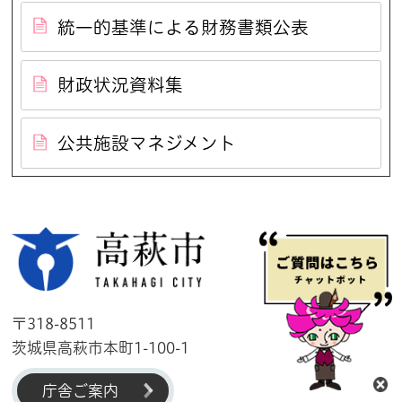
統一的基準による財務書類公表
財政状況資料集
公共施設マネジメント
高萩市
〒318-8511
茨城県高萩市本町1-100-1
閉
庁舎ご案内