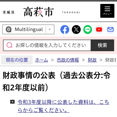
高萩市公式Facebo
高萩市公式X
高萩市公
高萩
Multilingual
現在の位置
ホーム
>
市政の情報
>
財政
>
財政
財政事情の公表（過去公表分:令
和2年度以前）
令和3年度以降に公表した資料は、こち
らからご覧ください。