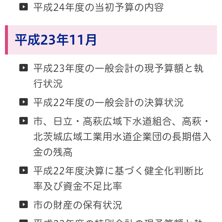
平成24年度の当初予算の内容
平成23年11月
平成23年度の一般会計の現予算額と執
行状況
平成22年度の一般会計の決算状況
市、日立・高萩広域下水道組合、高萩・
北茨城広域工業用水道企業団の長期借入
金の残高
平成22年度決算に基づく健全化判断比
率及び資金不足比率
市の財産の保有状況