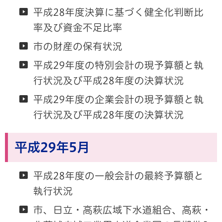
平成28年度決算に基づく健全化判断比
率及び資金不足比率
市の財産の保有状況
平成29年度の特別会計の現予算額と執
行状況及び平成28年度の決算状況
平成29年度の企業会計の現予算額と執
行状況及び平成28年度の決算状況
平成29年5月
平成28年度の一般会計の最終予算額と
執行状況
市、日立・高萩広域下水道組合、高萩・