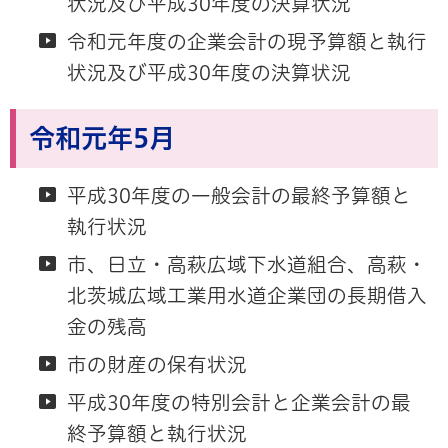
状況及び平成30年度の決算状況
令和元年度の企業会計の現予算額と執行
状況及び平成30年度の決算状況
令和元年5月
平成30年度の一般会計の最終予算額と
執行状況
市、日立・高萩広域下水道組合、高萩・
北茨城広域工業用水道企業団の長期借入
金の残高
市の財産の保有状況
平成30年度の特別会計と企業会計の最
終予算額と執行状況