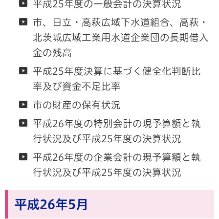
平成25年度の一般会計の決算状況
市、日立・高萩広域下水道組合、高萩・
北茨城広域工業用水道企業団の長期借入
金の残高
平成25年度決算に基づく健全化判断比
率及び資金不足比率
市の財産の保有状況
平成26年度の特別会計の現予算額と執
行状況及び平成25年度の決算状況
平成26年度の企業会計の現予算額と執
行状況及び平成25年度の決算状況
平成26年5月