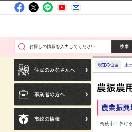
高萩市公式Facebook
高萩市公式X
高萩市公式LINE
高萩市YouTube公式チャン
メルたか
現在の位置
ホ
住民のみなさんへ
農振農
事業者の方へ
農業振興
市政の情報
高萩市におけ