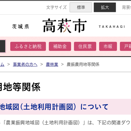
ネル
文字サイズ
標準
拡大
背景
ふるさと納税
補助金
住民票
市報
戸
ーム
>
事業者の方へ
>
農林業
>
農振農用地等関係
用地等関係
地域図(土地利用計画図）について
る「農業振興地域図（土地利用計画図）」は、下記の関連ダウ