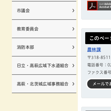
市議会
教育委員会
このペー
消防本部
農林課
〒318-851
電話番号：029
日立・高萩広域下水道組合
ファクス番号：
高萩・北茨城広域事務組合
メールで