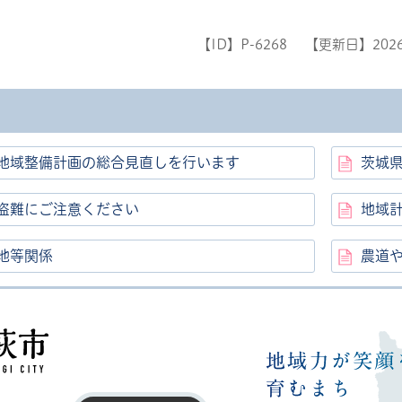
【ID】
P-6268
【更新日】
202
地域整備計画の総合見直しを行います
茨城
盗難にご注意ください
地域
地等関係
農道
高萩市