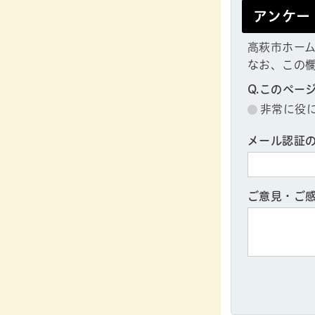
アンケー
高萩市ホー
なお、この
Q.このペー
非常に役
メール認証
ご意見・ご