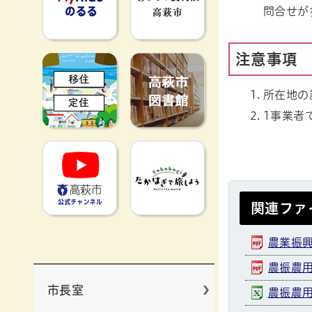
問合せが
注意事項
移住定住
高萩市図書館
所在地の
1事業者
高萩市YouTube公式チャンネ
たかはぎで旅
関連ファ
農業振興
農振農用
市長室
農振農用