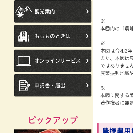
観光案内
※
本図内の「農
もしものときは
※
本図は令和2
また、本図は
オンラインサービス
ではありませ
農業振興地域
申請書・届出
※
本図に関する
著作権者に無
ピックアップ
農振農用