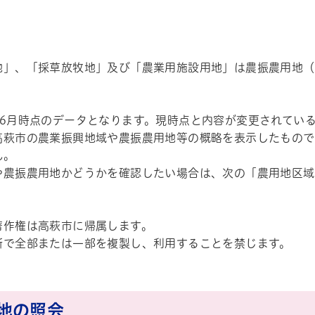
地」、「採草放牧地」及び「農業用施設用地」は農振農用地（
年6月時点のデータとなります。
現時点と内容が変更されてい
高萩市の農業振興地域や農振農用地等の概略を表示したもので
ん。
や農振農用地かどうかを確認したい場合は、次の「農用地区域
著作権は高萩市に帰属します。
断で全部または一部を複製し、利用することを禁じます。
地の照会