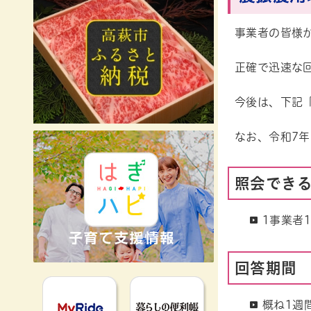
事業者の皆様
正確で迅速な
今後は、下記
なお、令和7
照会でき
1事業者
回答期間
MyRideのるる
暮らしの便利
概ね1週