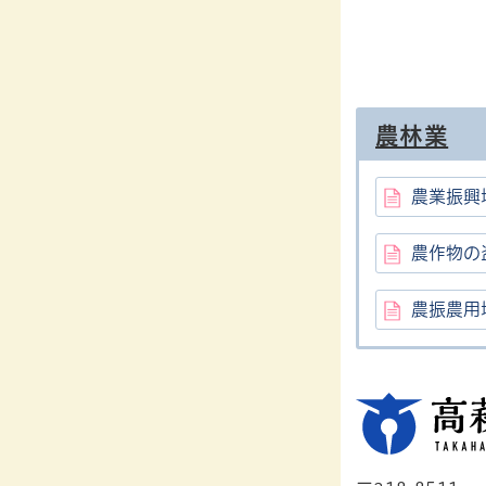
農林業
農業振興
農作物の
農振農用