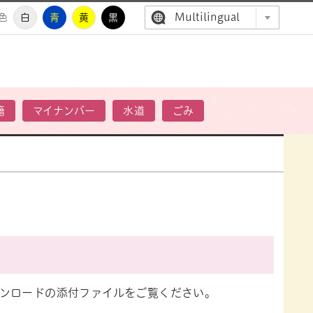
Multilingual
色
白
青
黄
黒
高萩市公
籍
マイナンバー
水道
ごみ
ンロードの添付ファイルをご覧ください。