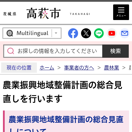
高萩市公式Facebo
高萩市公式X
高萩市公
高萩
Multilingual
現在の位置
ホーム
>
事業者の方へ
>
農林業
>
農業振興地域整備計画の総合見
直しを行います
農業振興地域整備計画の総合見直
しについて