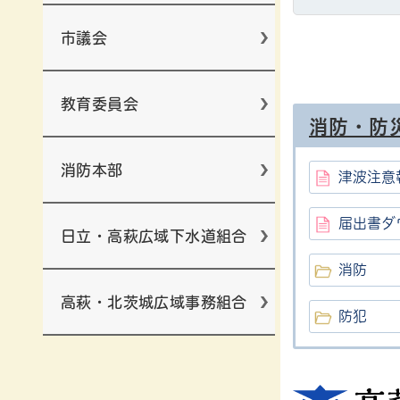
市議会
教育委員会
消防・防
消防本部
津波注意
届出書ダ
日立・高萩広域下水道組合
消防
高萩・北茨城広域事務組合
防犯