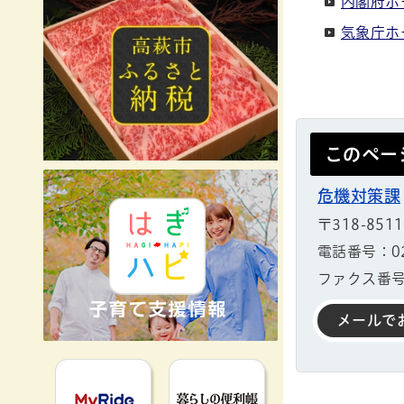
内閣府ホ
気象庁ホ
このペー
危機対策課
〒318-851
電話番号：029
ファクス番号：
メールで
MyRideのるる
暮らしの便利