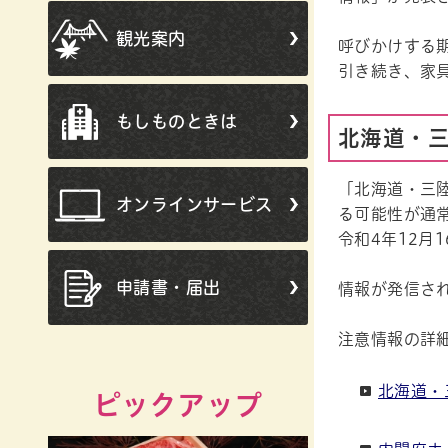
観光案内
呼びかけする
引き続き、家
もしものときは
北海道・
「北海道・三
オンラインサービス
る可能性が通
令和4年12月
申請書・届出
情報が発信さ
注意情報の詳
北海道・
ピックアップ