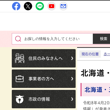
高萩市公式Facebook
高萩市公式X
高萩市公式LINE
高萩市YouTube公式チャン
メルたか
現在の位置
ホ
住民のみなさんへ
北海道
事業者の方へ
北海道・
市政の情報
令和8年4月2
情報」が発表