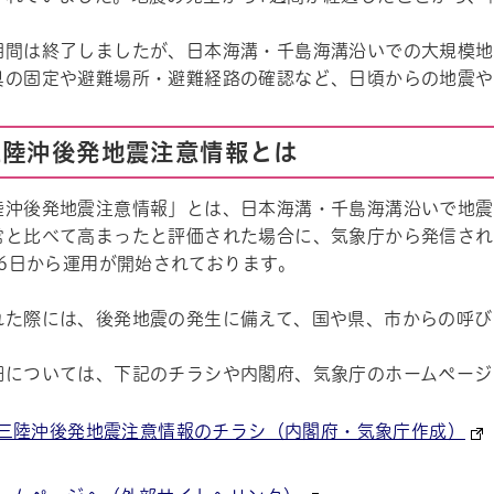
期間は終了しましたが、日本海溝・千島海溝沿いでの大規模地
具の固定や避難場所・避難経路の確認など、日頃からの地震や
三陸沖後発地震注意情報とは
陸沖後発地震注意情報」とは、日本海溝・千島海溝沿いで地震
常と比べて高まったと評価された場合に、気象庁から発信され
16日から運用が開始されております。
れた際には、後発地震の発生に備えて、国や県、市からの呼び
細については、下記のチラシや内閣府、気象庁のホームページ
三陸沖後発地震注意情報のチラシ（内閣府・気象庁作成）