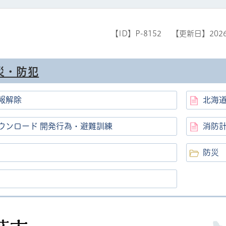
【ID】
P-8152
【更新日】
202
災・防犯
報解除
北海
ウンロード 開発行為・避難訓練
消防計
防災
高萩市