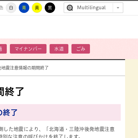
Multilingual
色
白
青
黄
黒
高萩市公
籍
マイナンバー
水道
ごみ
発地震注意情報の期間終了
間終了
の終了
観測した地震により、「北海道・三陸沖後発地震注意
特別な注意の呼びかけを終了します。