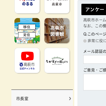
アンケー
高萩市ホー
移住定住
高萩市図書館
なお、この
Q.このペー
非常に役
高萩市YouTube公式チャンネ
たかはぎで旅
メール認証
ご意見・ご
市長室