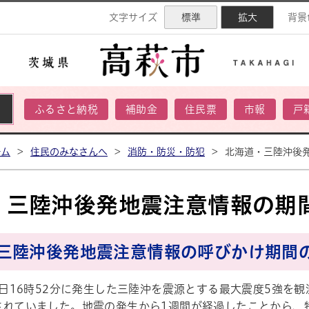
ネル
文字サイズ
標準
拡大
背景
ふるさと納税
補助金
住民票
市報
戸
ーム
>
住民のみなさんへ
>
消防・防災・防犯
>
北海道・三陸沖後
・三陸沖後発地震注意情報の期
三陸沖後発地震注意情報の呼びかけ期間
0日16時52分に発生した三陸沖を震源とする最大震度5強を
されていました。地震の発生から1週間が経過したことから、